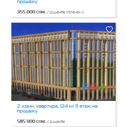
продажу
355 000 сом.
/
Душанбе, Испечак-2
2-комн. квартира, 124 м² 11 этаж на
продажу
585 000 сом.
/
Душанбе